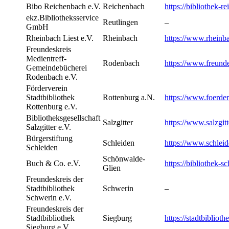
Bibo Reichenbach e.V.
Reichenbach
https://bibliothek-r
ekz.Bibliotheksservice
Reutlingen
–
GmbH
Rheinbach Liest e.V.
Rheinbach
https://www.rheinba
Freundeskreis
Medientreff-
Rodenbach
https://www.freunde
Gemeindebücherei
Rodenbach e.V.
Förderverein
Stadtbibliothek
Rottenburg a.N.
https://www.foerder
Rottenburg e.V.
Bibliotheksgesellschaft
Salzgitter
https://www.salzgitt
Salzgitter e.V.
Bürgerstiftung
Schleiden
https://www.schleid
Schleiden
Schönwalde-
Buch & Co. e.V.
https://bibliothek-
Glien
Freundeskreis der
Stadtbibliothek
Schwerin
–
Schwerin e.V.
Freundeskreis der
Stadtbibliothek
Siegburg
https://stadtbibliot
Siegburg e.V.