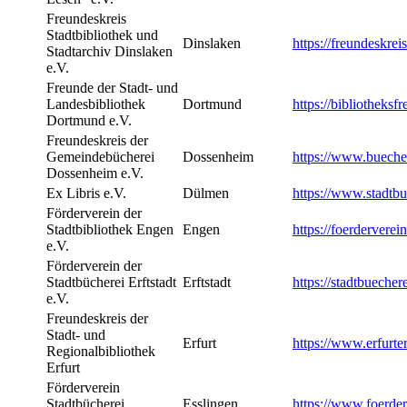
Freundeskreis
Stadtbibliothek und
Dinslaken
https://freundeskrei
Stadtarchiv Dinslaken
e.V.
Freunde der Stadt- und
Landesbibliothek
Dortmund
https://bibliotheks
Dortmund e.V.
Freundeskreis der
Gemeindebücherei
Dossenheim
https://www.bueche
Dossenheim e.V.
Ex Libris e.V.
Dülmen
https://www.stadtbu
Förderverein der
Stadtbibliothek Engen
Engen
https://foerderverei
e.V.
Förderverein der
Stadtbücherei Erftstadt
Erftstadt
https://stadtbuechere
e.V.
Freundeskreis der
Stadt- und
Erfurt
https://www.erfurte
Regionalbibliothek
Erfurt
Förderverein
Stadtbücherei
Esslingen
https://www.foerder