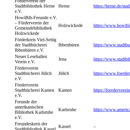
Förderverein der
Stadtbibliothek Herne
Herne
https://herne.de/stad
e.V.
HowiBib-Freunde e.V.
– Förderverein der
Holzwickede
https://www.howibi
Gemeindebibliothek
Holzwickede
Förderkreis Viel-Seitig
der Stadtbücherei
Ibbenbüren
https://www.stadtbu
Ibbenbüren e.V.
Neuer Lesehallen
Jena
https://www.stadtbi
Verein e.V.
Förderverein
Stadtbücherei Jülich
Jülich
https://www.foerder
e.V.
Förderverein
Stadtbücherei Kamen
Kamen
https://foerdervere
e.V.
Freunde der
amerikanischen
Karlsruhe
https://www.america
Bibliothek Karlsruhe
e.V.
Freundeskreis der
Kassel
–
Stadtbibliothek Kassel