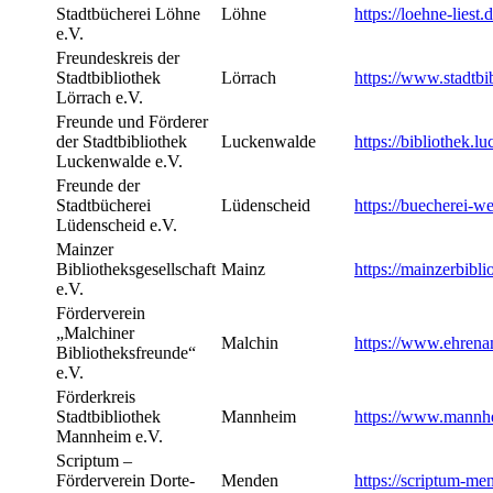
Stadtbücherei Löhne
Löhne
https://loehne-liest.d
e.V.
Freundeskreis der
Stadtbibliothek
Lörrach
https://www.stadtbi
Lörrach e.V.
Freunde und Förderer
der Stadtbibliothek
Luckenwalde
https://bibliothek.
Luckenwalde e.V.
Freunde der
Stadtbücherei
Lüdenscheid
https://buecherei-w
Lüdenscheid e.V.
Mainzer
Bibliotheksgesellschaft
Mainz
https://mainzerbibli
e.V.
Förderverein
„Malchiner
Malchin
https://www.ehrenam
Bibliotheksfreunde“
e.V.
Förderkreis
Stadtbibliothek
Mannheim
https://www.mannhei
Mannheim e.V.
Scriptum –
Förderverein Dorte-
Menden
https://scriptum-me