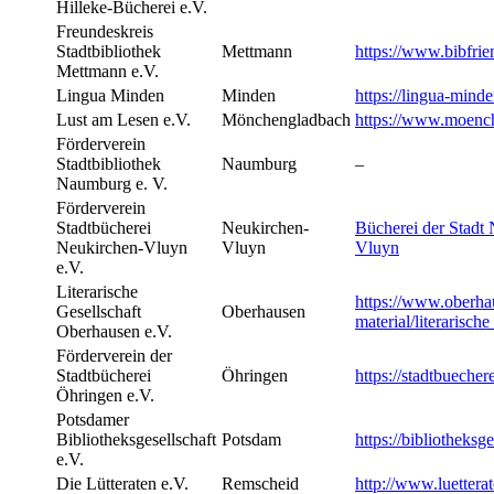
Hilleke-Bücherei e.V.
Freundeskreis
Stadtbibliothek
Mettmann
https://www.bibfrie
Mettmann e.V.
Lingua Minden
Minden
https://lingua-mind
Lust am Lesen e.V.
Mönchengladbach
https://www.moenche
Förderverein
Stadtbibliothek
Naumburg
–
Naumburg e. V.
Förderverein
Stadtbücherei
Neukirchen-
Bücherei der Stadt
Neukirchen-Vluyn
Vluyn
Vluyn
e.V.
Literarische
https://www.oberhau
Gesellschaft
Oberhausen
material/literarisch
Oberhausen e.V.
Förderverein der
Stadtbücherei
Öhringen
https://stadtbuecher
Öhringen e.V.
Potsdamer
Bibliotheksgesellschaft
Potsdam
https://bibliotheksg
e.V.
Die Lütteraten e.V.
Remscheid
http://www.luetterat