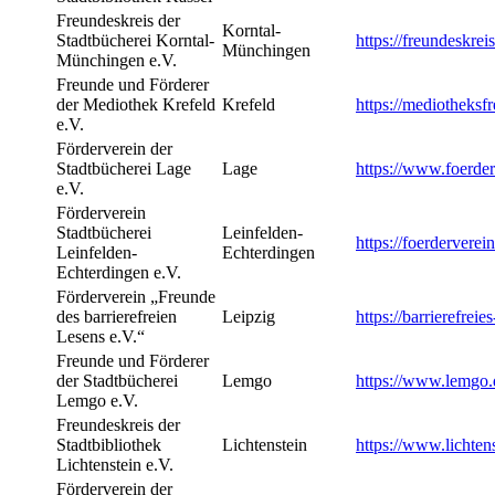
Freundeskreis der
Korntal-
Stadtbücherei Korntal-
https://freundeskre
Münchingen
Münchingen e.V.
Freunde und Förderer
der Mediothek Krefeld
Krefeld
https://mediotheksf
e.V.
Förderverein der
Stadtbücherei Lage
Lage
https://www.foerder
e.V.
Förderverein
Stadtbücherei
Leinfelden-
https://foerderverei
Leinfelden-
Echterdingen
Echterdingen e.V.
Förderverein „Freunde
des barrierefreien
Leipzig
https://barrierefreie
Lesens e.V.“
Freunde und Förderer
der Stadtbücherei
Lemgo
https://www.lemgo.d
Lemgo e.V.
Freundeskreis der
Stadtbibliothek
Lichtenstein
https://www.lichtens
Lichtenstein e.V.
Förderverein der