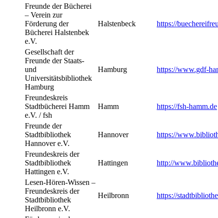
Freunde der Bücherei
– Verein zur
Förderung der
Halstenbeck
https://buechereifr
Bücherei Halstenbek
e.V.
Gesellschaft der
Freunde der Staats-
und
Hamburg
https://www.gdf-ha
Universitätsbibliothek
Hamburg
Freundeskreis
Stadtbücherei Hamm
Hamm
https://fsh-hamm.de
e.V. / fsh
Freunde der
Stadtbibliothek
Hannover
https://www.bibliot
Hannover e.V.
Freundeskreis der
Stadtbibliothek
Hattingen
http://www.biblioth
Hattingen e.V.
Lesen-Hören-Wissen –
Freundeskreis der
Heilbronn
https://stadtbibliot
Stadtbibliothek
Heilbronn e.V.