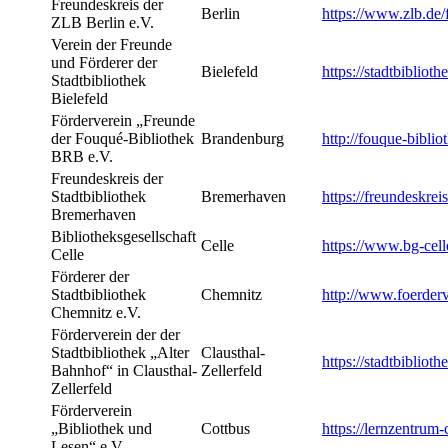
Freundeskreis der
Berlin
https://www.zlb.de/
ZLB Berlin e.V.
Verein der Freunde
und Förderer der
Bielefeld
https://stadtbibliot
Stadtbibliothek
Bielefeld
Förderverein „Freunde
der Fouqué-Bibliothek
Brandenburg
http://fouque-biblio
BRB e.V.
Freundeskreis der
Stadtbibliothek
Bremerhaven
https://freundeskrei
Bremerhaven
Bibliotheksgesellschaft
Celle
https://www.bg-cell
Celle
Förderer der
Stadtbibliothek
Chemnitz
http://www.foerderv
Chemnitz e.V.
Förderverein der der
Stadtbibliothek „Alter
Clausthal-
https://stadtbiblioth
Bahnhof“ in Clausthal-
Zellerfeld
Zellerfeld
Förderverein
„Bibliothek und
Cottbus
https://lernzentrum-
Lesen“ e.V.