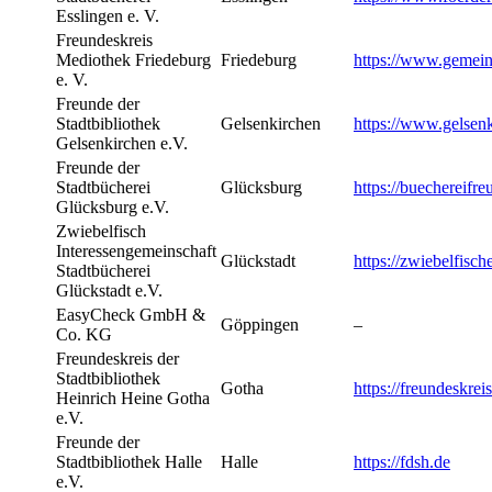
Esslingen e. V.
Freundeskreis
Mediothek Friedeburg
Friedeburg
https://www.gemeind
e. V.
Freunde der
Stadtbibliothek
Gelsenkirchen
https://www.gelsenk
Gelsenkirchen e.V.
Freunde der
Stadtbücherei
Glücksburg
https://buechereifr
Glücksburg e.V.
Zwiebelfisch
Interessengemeinschaft
Glückstadt
https://zwiebelfisc
Stadtbücherei
Glückstadt e.V.
EasyCheck GmbH &
Göppingen
–
Co. KG
Freundeskreis der
Stadtbibliothek
Gotha
https://freundeskrei
Heinrich Heine Gotha
e.V.
Freunde der
Stadtbibliothek Halle
Halle
https://fdsh.de
e.V.