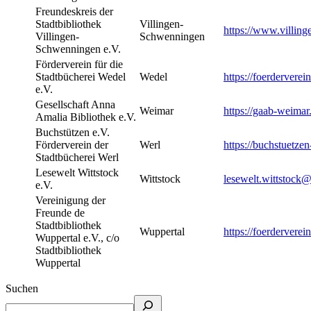
Freundeskreis der
Stadtbibliothek
Villingen-
https://www.villing
Villingen-
Schwenningen
Schwenningen e.V.
Förderverein für die
Stadtbücherei Wedel
Wedel
https://foerderverei
e.V.
Gesellschaft Anna
Weimar
https://gaab-weimar
Amalia Bibliothek e.V.
Buchstützen e.V.
Förderverein der
Werl
https://buchstuetzen
Stadtbücherei Werl
Lesewelt Wittstock
Wittstock
lesewelt.wittstock
e.V.
Vereinigung der
Freunde de
Stadtbibliothek
Wuppertal
https://foerderverei
Wuppertal e.V., c/o
Stadtbibliothek
Wuppertal
Suchen