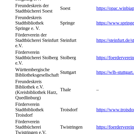
Freundeskreis der
Soest
https://opac.winbi
Stadtbücherei Soest
Freundeskreis
Stadtbibliothek
Springe
https://www.springe
Springe e. V.
Förderverein der
Stadtbücherei Steinfurt
Steinfurt
https://steinfurt.de/
e.V.
Förderverein
Stadtbücherei Stolberg
Stolberg
https://foerderverei
e.V.
Württembergische
Stuttgart
https://wlb-stuttgart
Bibliotheksgesellschaft
Freundeskreis
Bibliothek e.V.
Thale
–
(Kreisbibliothek Harz,
Quedlinburg)
Förderverein
Stadtbibliothek
Troisdorf
https://www.troisdor
Troisdorf
Förderverein
Stadtbücherei
Twistringen
https://foerderverei
Twistringen e.V.